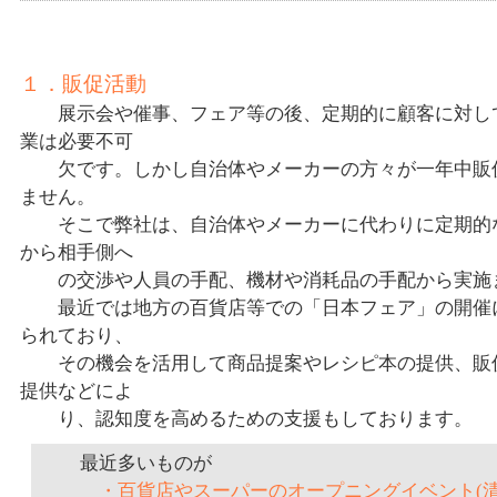
１．販促活動
展示会や催事、フェア等の後、定期的に顧客に対して
業は必要不可
欠で
す。しかし自治体やメーカーの方々が一年中販
ません。
そこで弊社は、自治体やメーカーに代わりに定期的な
から相手側へ
の
交渉
や人員の手配、機材や消耗品の手配から実施
最近では地方の百貨店等での「日本フェア」の開催に
られており、
そ
の
機
会を活用して商品提案やレシピ本の提供、販
提供などによ
り、
認知度
を
高めるための支援もしております。
最近多いものが
・百貨店やスーパーのオープニングイベント(